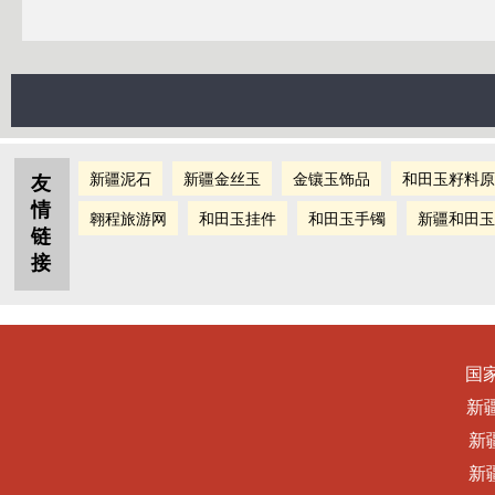
新疆泥石
新疆金丝玉
金镶玉饰品
和田玉籽料原
友
情
翱程旅游网
和田玉挂件
和田玉手镯
新疆和田玉
链
接
国
新
新
新