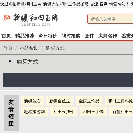
欢迎光临新疆和田玉网-新疆大型和田玉作品鉴赏 交流 咨询 销售网站！
首页
精品推荐
今日特价
限时抢购
套件
大师名作
鉴赏
首页
/
本站帮助
/
购买方式
购买方式
新疆泥石
新疆金丝玉
金镶玉饰品
和田玉籽料原
友
情
翱程旅游网
和田玉挂件
和田玉手镯
新疆和田玉
链
接