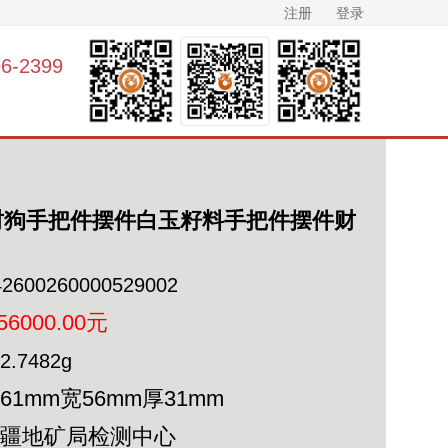
注册
登录
-2399
财狗手把件摆件白玉籽料手把件摆件财
42600260000529002
56000.00元
2.7482g
61mm宽56mm厚31mm
新疆地矿局检测中心