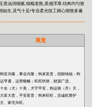
玉质油润细腻,细糯老熟,质感浑厚,结构均匀致
栩栩如生,灵气十足/专业柔光技工精心细致多遍
寓意
狗至兴隆，事业兴隆；狗来富贵，招财纳福；狗
运亨通，运势顺畅；旺旺吠财，财源广进。
十全（犬）十美，犬守平安，狗运骑（齐）天，
大富大贵，平安富贵；狗来旺旺，忠诚机警护
主、家宅兴旺。