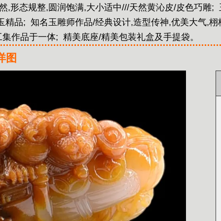
,形态规整,圆润饱满,大小适中///天然黄沁皮/皮色巧雕;
玉精品;
知名玉雕师作品/经典设计,造型传神,优美大气,
工集作品于一体;
精美底座/精美包装礼盒及手提袋。
详图