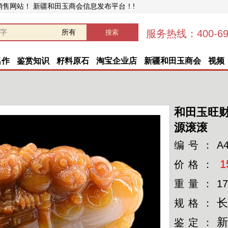
销售网站！ 新疆和田玉商会信息发布平台！!
服务热线：400-696
名作
鉴赏知识
籽料原石
淘宝企业店
新疆和田玉商会
视频
和田玉旺
源滚滚
编号：
A
1
价格：
重量：
17
长
规格：
鉴定：