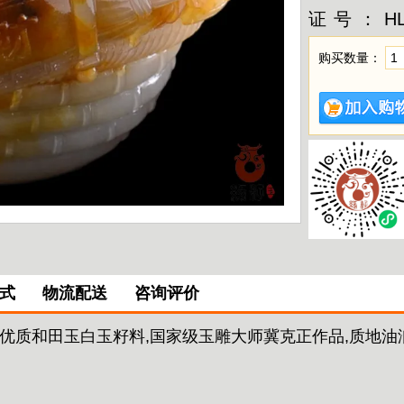
证号：
H
购买数量：
式
物流配送
咨询评价
优质和田玉白玉籽料,国家级玉雕大师冀克正作品,质地油润