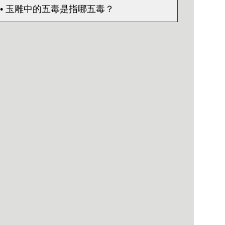
• 玉雕中的五毒是指哪五毒？