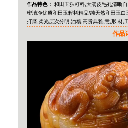
作品特色：
和田玉独籽料,大满皮毛孔清晰自然
密洁净优质和田玉籽料精品/纯天然和田玉白
打磨,柔光层次分明,油糯,高贵典雅,意,形,材,
作品