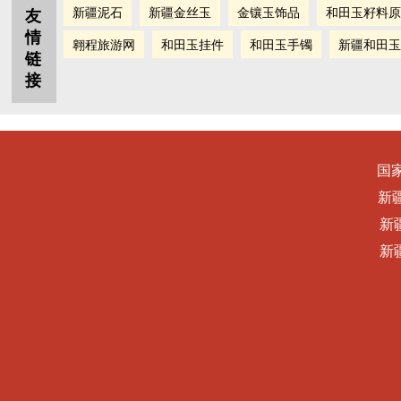
新疆泥石
新疆金丝玉
金镶玉饰品
和田玉籽料原
友
情
翱程旅游网
和田玉挂件
和田玉手镯
新疆和田玉
链
接
国
新
新
新