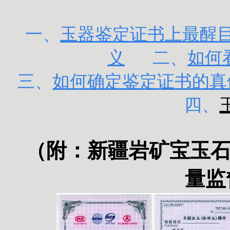
一、
玉器鉴定证书上最醒目的
义
二、
如何
三、
如何确定鉴定证书的真
四、
（附：
新疆岩矿宝玉
量监