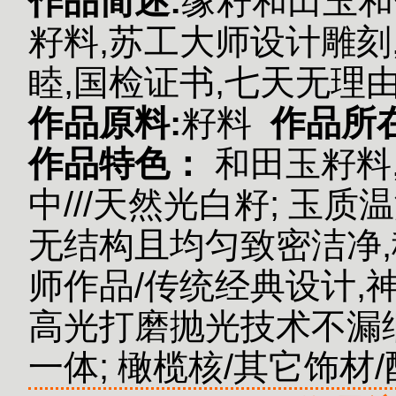
作品简述:
缘籽和田玉和
籽料,苏工大师设计雕刻
睦,国检证书,七天无理
作品原料:
籽料
作品所
作品特色：
和田玉籽料
中///天然光白籽;
玉质温
无结构且均匀致密洁净,
师作品/传统经典设计,
高光打磨抛光技术不漏细
一体;
橄榄核/其它饰材