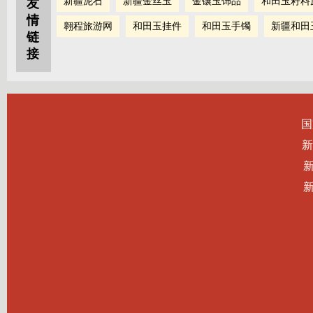
新疆泥石
新疆金丝玉
金镶玉饰品
和田玉籽料
友
情
翱程旅游网
和田玉挂件
和田玉手镯
新疆和田
链
接
国