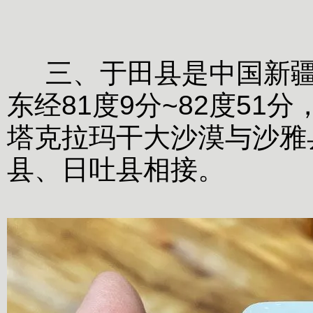
三、于田县是中国新疆
东经81度9分~82度51
塔克拉玛干大沙漠与沙雅
县、日吐县相接。