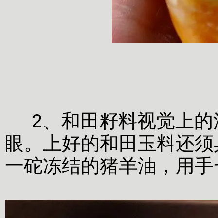
2、和田籽料视觉上的
眼。上好的和田玉料还须
一砣冻结的猪羊油，用手