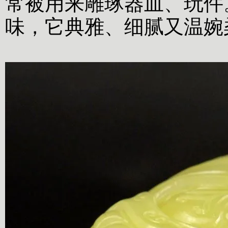
常被用来雕琢器皿、玩件
味，它典雅、细腻又温婉