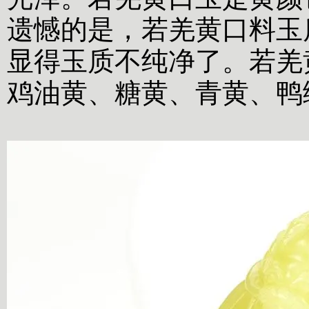
遗憾的是，若羌黄口料玉
显得玉质不纯净了。若羌
鸡油黄、糖黄、青黄、鸭