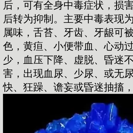
后，可有全身中毒症状，损
后转为抑制。主要中毒表现
属味，舌苔、牙齿、牙龈可
色，黄疸、小便带血、心动
少，血压下降、虚脱、昏迷
害，出现血尿、少尿、或无
快、狂躁、谵妄或昏迷抽搐