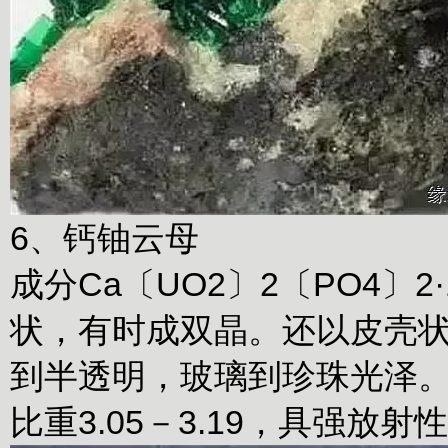
6、钙铀云母
成分Ca〔UO2〕2〔PO4〕2
状，有时成双晶。还以皮壳
到半透明，玻璃到珍珠光泽。
比重3.05－3.19，具强