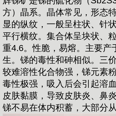
辉锑矿是锑的硫化物（Sb2
方）晶系。晶体常见，形态
显的纵纹，一般呈柱状、针
平行横纹。集合体呈块状、粒
重4.6。性脆，易熔。主要
生。锑的毒性和砷相似。三
较难溶性化合物强，锑元素粉
毒性极强，吸入后会引起溶
皮肤黏膜，导致皮肤炎、鼻
锑不易在体内积蓄，大部分