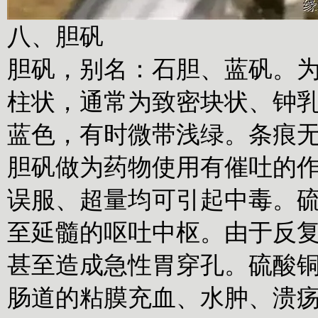
八、胆矾
胆矾，别名：石胆、蓝矾。
柱状，通常为致密块状、钟
蓝色，有时微带浅绿。条痕
胆矾做为药物使用有催吐的
误服、超量均可引起中毒。
至延髓的呕吐中枢。由于反
甚至造成急性胃穿孔。硫酸
肠道的粘膜充血、水肿、溃