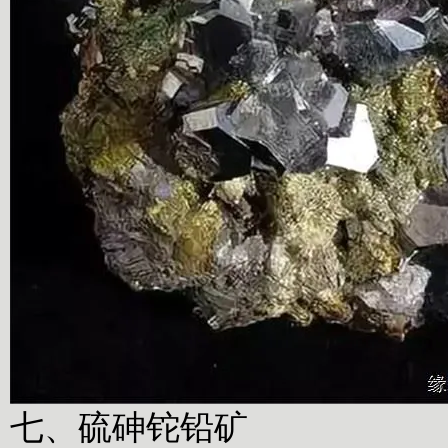
七、硫砷铊铅矿