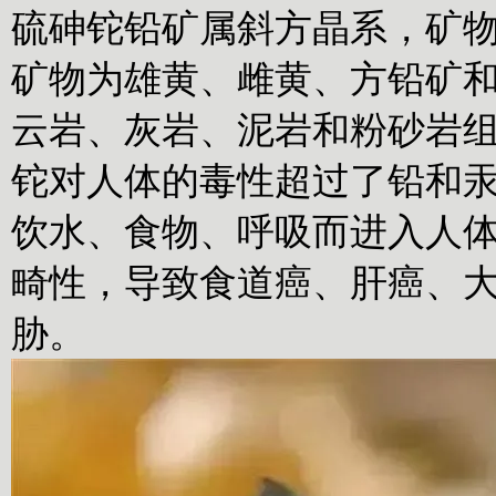
硫砷铊铅矿属斜方晶系，矿物颗
矿物为雄黄、雌黄、方铅矿和
云岩、灰岩、泥岩和粉砂岩
铊对人体的毒性超过了铅和
饮水、食物、呼吸而进入人
畸性，导致食道癌、肝癌、
胁。