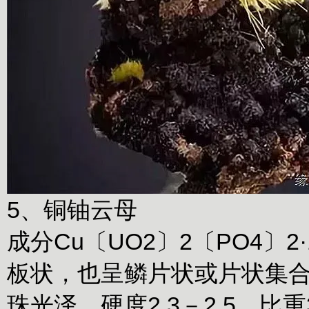
5、铜铀云母
成分Cu〔UO2〕2〔PO4〕2
板状，也呈鳞片状或片状集
珠光泽。硬度2.3－2.5，