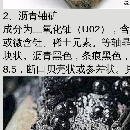
2、沥青铀矿
成分为二氧化铀（U02），含
或微含钍、稀土元素。等轴
块状。沥青黑色，条痕黑色，
8.5，断口贝壳状或参差状