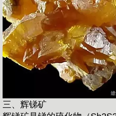
三、辉锑矿