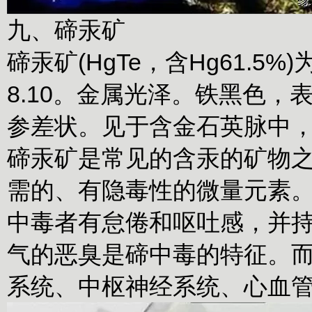
九、碲汞矿
碲汞矿(HgTe，含Hg61.
8.10。金属光泽。铁黑色
参差状。见于含金石英脉中
碲汞矿是常见的含汞的矿物
需的、有隐毒性的微量元素
中毒者有怠倦和呕吐感，并
气的恶臭是碲中毒的特征。
系统、中枢神经系统、心血