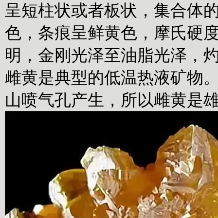
呈短柱状或者板状，集合体
色，条痕呈鲜黄色，摩氏硬度在1
明，金刚光泽至油脂光泽，
雌黄是典型的低温热液矿物
山喷气孔产生，所以雌黄是雄