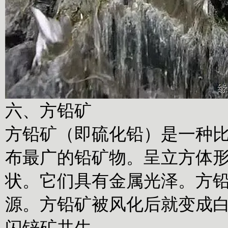
六、方铅矿
方铅矿（即硫化铅）是一种
布最广的铅矿物。呈立方体
状。它们具有金属光泽。方
源。方铅矿被风化后就变成
闪锌矿共生。