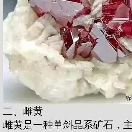
二、雌黄
雌黄是一种单斜晶系矿石，