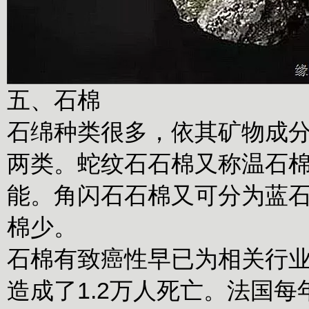
五、石棉
石绵种类很多，依其矿物成
两类。蛇纹石石棉又称温石
能。角闪石石棉又可分为蓝
棉少。
石棉有致癌性早已为相关行业周
造成了1.2万人死亡。法国每