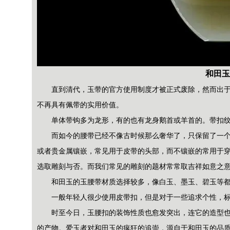
和田玉
直到清代，玉带的官方使用制度才被正式废除，然而出
不再具有佩带的实用价值。
单体带钩多为龙形，有的也有龙身鹅首或羊首的。带扣
而如今的腰带已经不像古时候那么奢华了，只保留了一
或者贵金属镶嵌，常见用于皮带的头部，而不镶嵌的常用于
选取雕刻与否。而我们常见的雕刻的题材常常取吉祥如意之
和田玉的玉腰带材质选择较多，像白玉、墨玉、碧玉等
一般年轻人很少使用皮带扣，但是对于一些追求个性，
时至今日，玉腰扣的装饰性质也愈发突出，连它的造型
的产物。爱玉者对和田玉的疯狂的追崇，源自于和田玉的品