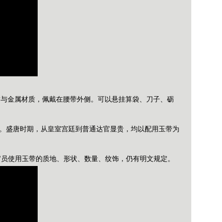
皮质与金属材质，佩戴在腰带外侧。可以悬挂算袋、刀子、砺
制。盛唐时期，从皇室宫廷到普通达官显贵，均以配用玉带为
官员使用玉带的质地、形状、数量、纹饰，仍有明文规定。