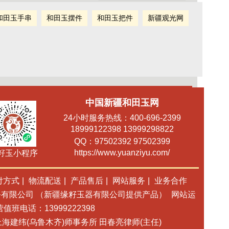
和田玉手串
和田玉摆件
和田玉把件
新疆观光网
中国新疆和田玉网
24小时服务热线：
400-696-2399
18999122398 13999298822
QQ：
97502392 97502399
https://www.yuanziyu.com/
籽玉小程序
付方式
|
物流配送
|
产品售后
|
网站服务
|
业务合作
有限公司 （新疆缘籽玉器有限公司提供产品）
网站运
营值班电话：13999222398
海建纬(乌鲁木齐)师事务所 田春亮律师(主任)