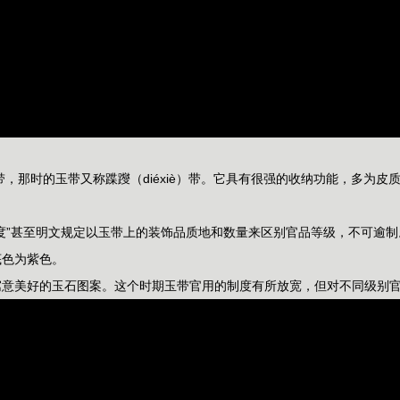
，那时的玉带又称蹀躞（diéxiè）带。它具有很强的收纳功能，多为
度”甚至明文规定以玉带上的装饰品质地和数量来区别官品等级，不可逾
底色为紫色。
寓意美好的玉石图案。这个时期玉带官用的制度有所放宽，但对不同级别