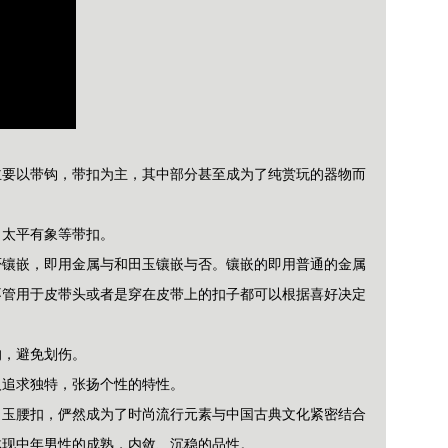
主要以带钩，带扣为主，其中部分甚至成为了纯赏玩的器物而
、太平有象等带扣。
否镶嵌，即用金属与和田玉镶嵌与否。镶嵌的即用普通的金属
不管用于皮带头或者是穿在皮带上的扣子都可以根据喜好决定
的，避免划伤。
人追求独特，张扬个性的特性。
。玉腰扣，俨然成为了时尚流行元素与中国古典文化紧密结合
体现中年男性的成熟，内敛、沉稳的品性。