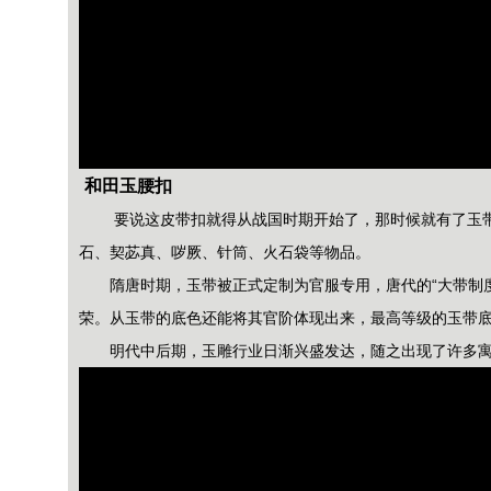
和田玉腰扣
要说这皮带扣就得从战国时期开始了，那时候就有了玉带
石、契苾真、哕厥、针筒、火石袋等物品。
隋唐时期，玉带被正式定制为官服专用，唐代的“大带制
荣。从玉带的底色还能将其官阶体现出来，最高等级的玉带
明代中后期，玉雕行业日渐兴盛发达，随之出现了许多