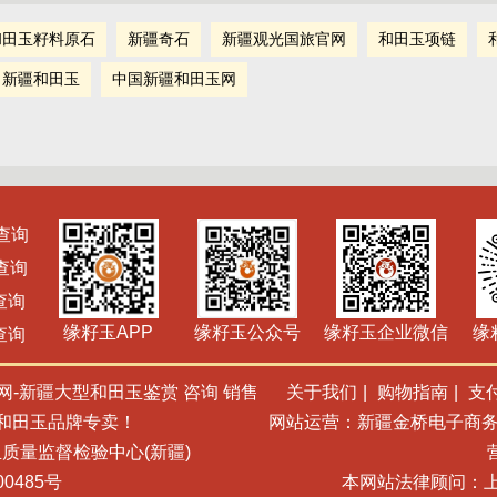
和田玉籽料原石
新疆奇石
新疆观光国旅官网
和田玉项链
新疆和田玉
中国新疆和田玉网
查询
查询
查询
缘籽玉APP
缘籽玉公众号
缘籽玉企业微信
缘
查询
疆和田玉网-新疆大型和田玉鉴赏 咨询 销售
关于我们
|
购物指南
|
支
籽和田玉品牌专卖！
网站运营：新疆金桥电子商务
质量监督检验中心(新疆)
0485号
本网站法律顾问：上