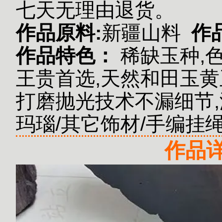
七天无理由退货。
作品原料:
新疆山料
作
作品特色：
稀缺玉种,
王贵首选,天然和田玉黄
打磨抛光技术不漏细节,
玛瑙/其它饰材/手编挂
作品