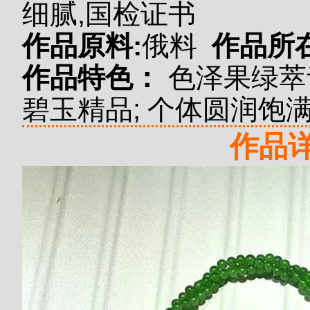
细腻,国检证书
作品原料:
俄料
作品所
作品特色：
色泽果绿萃
碧玉精品;
个体圆润饱满
作品