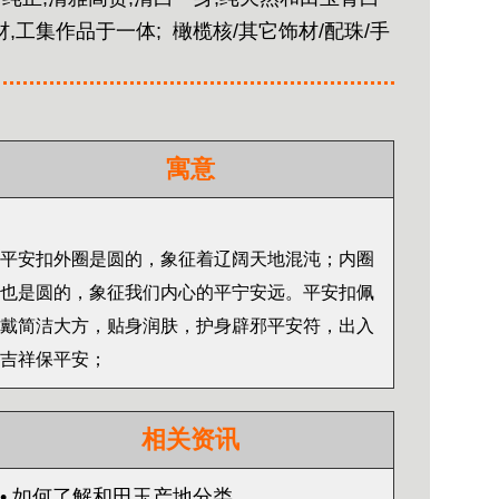
材,工集作品于一体;
橄榄核/其它饰材/配珠/手
寓意
平安扣外圈是圆的，象征着辽阔天地混沌；内圈
也是圆的，象征我们内心的平宁安远。平安扣佩
戴简洁大方，贴身润肤，护身辟邪平安符，出入
吉祥保平安；
相关资讯
• 如何了解和田玉产地分类