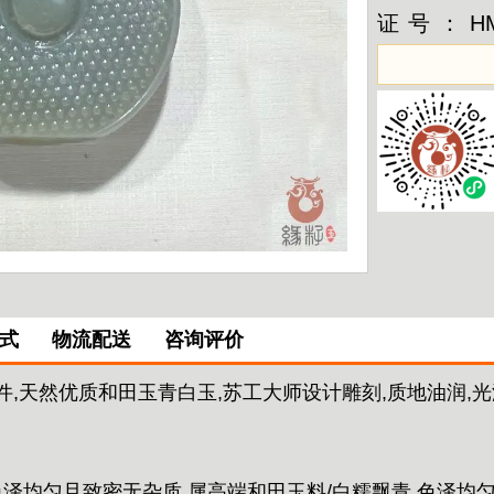
证号：
H
式
物流配送
咨询评价
,天然优质和田玉青白玉,苏工大师设计雕刻,质地油润,光泽
色泽均匀且致密无杂质,属高端和田玉料/白糯飘青,色泽均匀