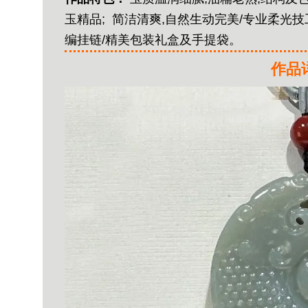
玉精品;
简洁清爽,自然生动完美/专业柔光技工
编挂链/精美包装礼盒及手提袋。
作品