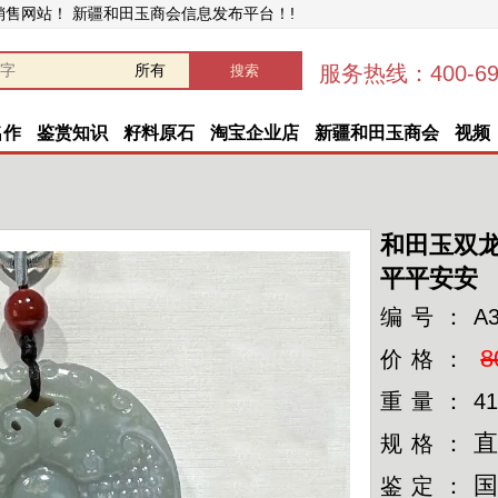
销售网站！ 新疆和田玉商会信息发布平台！!
服务热线：400-696
名作
鉴赏知识
籽料原石
淘宝企业店
新疆和田玉商会
视频
和田玉双
平平安安
编号：
A
8
价格：
重量：
41
直
规格：
国
鉴定：