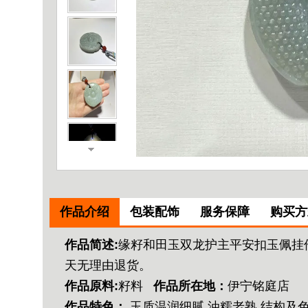
作品介绍
包装配饰
服务保障
购买方
作品简述:
缘籽和田玉双龙护主平安扣玉佩挂件
天无理由退货。
作品原料:
籽料
作品所在地：
伊宁铭庭店
作品特色：
玉质温润细腻,油糯老熟,结构及