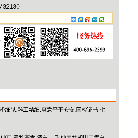
M32130
细腻,雕工精细,寓意平平安安,国检证书,七
纯正,清雅高贵,清白一身,纯天然和田玉青白