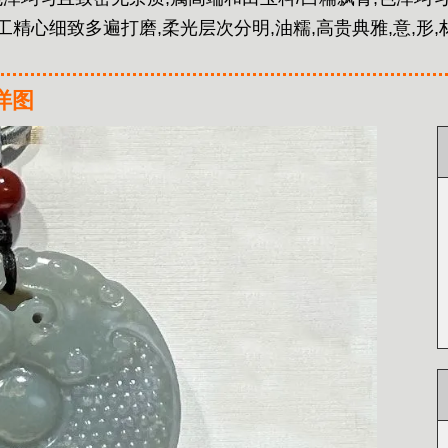
精心细致多遍打磨,柔光层次分明,油糯,高贵典雅,意,形,
详图