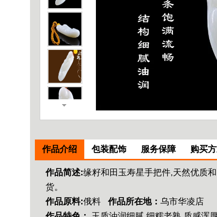
作品介绍
包装配饰
服务保障
购买方
作品简述:
缘籽和田玉寿星手把件,天然优质和
货。
作品原料:
俄料
作品所在地：
乌市华凌店
作品特色：
玉质油润细腻,细糯老熟,质感浑