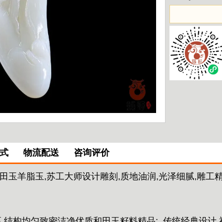
式
物流配送
咨询评价
田玉羊脂玉,苏工大师设计雕刻,质地油润,光泽细腻,雕工精
厚,结构均匀致密洁净优质和田玉籽料精品;
传统经典设计,