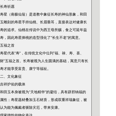
‌长寿祈愿‌
寿星（南极仙翁）是道教中象征长寿的神仙形象，和田
玉雕刻的寿星手持仙桃、长眉垂耳，直接表达对健康长
寿的追求。仙桃在传说中为西王母所赐，食之可延年益
寿，因此寿星捧桃的造型强化了"长生不老"的寓意。
‌五福之首‌
寿星代表"寿"，在传统文化中位列"福、禄、寿、喜、
财"五福之首。长寿被视为人生圆满的基础，寓意只有长
寿才能享受富贵、康宁等福祉。
二、文化象征
‌吉祥护佑的载体‌
和田玉本身被视为"天地精华"的凝结，具有辟邪纳福的
属性；寿星题材叠加玉石材质，形成双重祥瑞象征，被
认为能为佩戴者驱除灾厄，带来安康。
‌儒家德性的物化表达‌