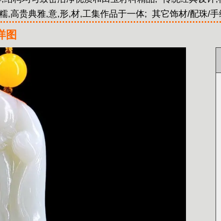
,高贵典雅,意,形,材,工集作品于一体;
其它饰材/配珠/
详图