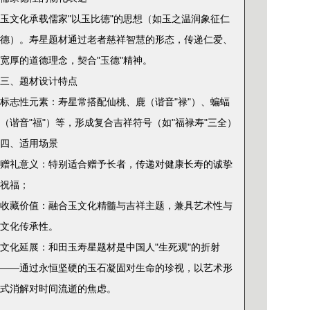
玉文化承载儒家"以玉比德"的思想（如玉之温润象征仁
德）。寿星题材通过老者慈祥智慧的形态，传递仁爱、
宽厚的道德理念，契合"玉德"精神。
三、题材设计特点
‌标志性元素‌：寿星常搭配仙桃、鹿（谐音"禄"）、蝙蝠
（谐音"福"）等，形成复合吉祥符号（如"福禄寿"三全）
四、适用场景
‌赠礼意义‌：特别适合赠予长者，传递对健康长寿的诚挚
祝福；
‌收藏价值‌：融合玉文化精髓与吉祥主题，兼具艺术性与
文化传承性。
‌文化延展‌：和田玉寿星题材是中国人"生死观"的折射
——通过永恒坚硬的玉石凝固对生命的珍视，以艺术形
式消解对时间流逝的焦虑。