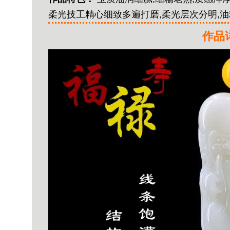
柔光技工精心细致多遍打磨,柔光层次分明,油糯
作品