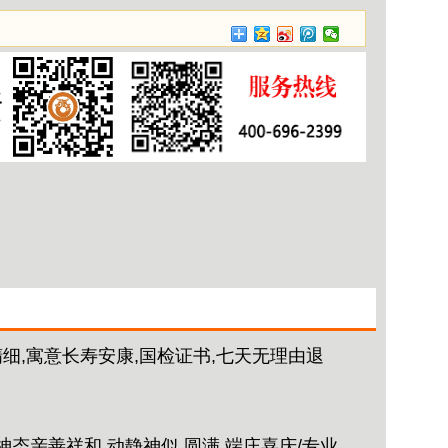
细,寓意长寿安康,国检证书,七天无理由退
神态亲善祥和,动静神似,圆满,端庄喜庆/专业