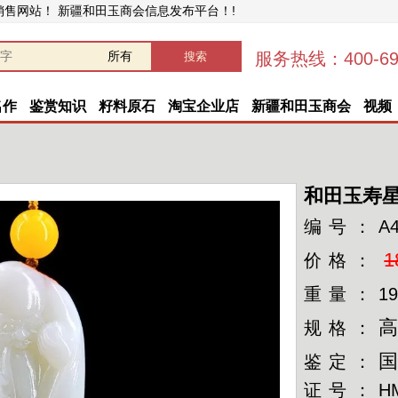
销售网站！ 新疆和田玉商会信息发布平台！!
服务热线：400-696
名作
鉴赏知识
籽料原石
淘宝企业店
新疆和田玉商会
视频
和田玉寿
编号：
A
1
价格：
重量：
19
高
规格：
国
鉴定：
证号：
H