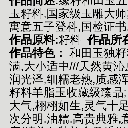
作品简述:
缘籽和田玉五
玉籽料,国家级玉雕大师
寓意五子登科,国检证书
作品原料:
籽料
作品所
作品特色：
和田玉独籽
满,大小适中///天然黄
润光泽,细糯老熟,质感
籽料羊脂玉收藏级臻品;
大气,栩栩如生,灵气十
次分明,油糯,高贵典雅,