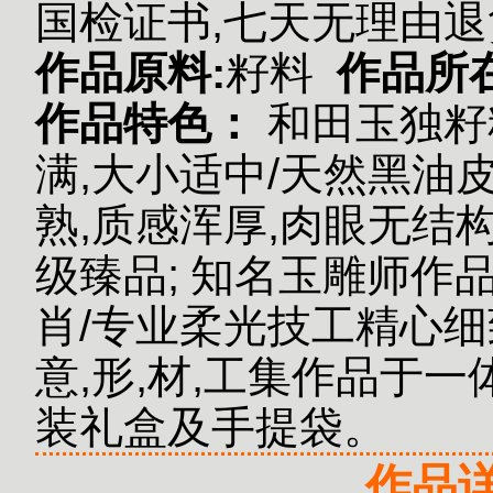
国检证书,七天无理由退
作品原料:
籽料
作品所
作品特色：
和田玉独籽
满,大小适中/天然黑油皮
熟,质感浑厚,肉眼无结
级臻品;
知名玉雕师作品
肖/专业柔光技工精心细
意,形,材,工集作品于一体
装礼盒及手提袋。
作品