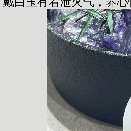
戴白玉有着泄火气，养心