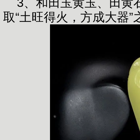
3、和田玉黄玉、田黄
取“土旺得火，方成大器”