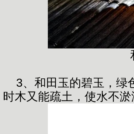
3、和田玉的碧玉，绿
时木又能疏土，使水不淤