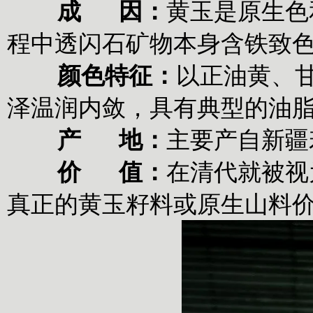
‌
成 因‌：
黄玉是‌原生
程中透闪石矿物本身含铁致色，
‌
颜色特征‌：
以‌正油黄、
泽温润内敛，具有典型的油脂
‌
产 地‌：
主要产自新疆
‌
价
值‌：
在清代就被视
真正的黄玉籽料或原生山料价格