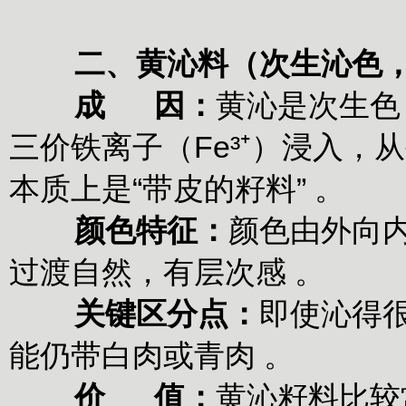
二、黄沁料（次生沁色
‌
成 因‌：
黄沁是‌次生
三价铁离子（Fe³⁺）浸入，
本质上是“带皮的籽料” 。
‌
颜色特征‌：
颜色‌由外向
过渡自然，有层次感 。
‌
关键区分点‌：
即使沁得很
能仍带白肉或青肉 。
‌
价 值‌：
黄沁籽料比较