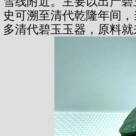
雪线附近。
主要以出产碧
史可溯至清代乾隆年间，
多清代碧玉玉器，原料就