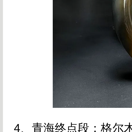
4、青海终点段：
格尔