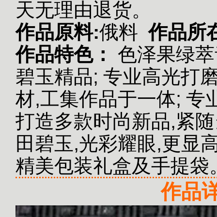
天无理由退货。
作品原料:
俄料
作品所
作品特色：
色泽果绿萃
碧玉精品;
专业高光打磨
材,工集作品于一体;
专
打造多款时尚新品,紧随
田碧玉,光彩耀眼,更显
精美包装礼盒及手提袋
作品