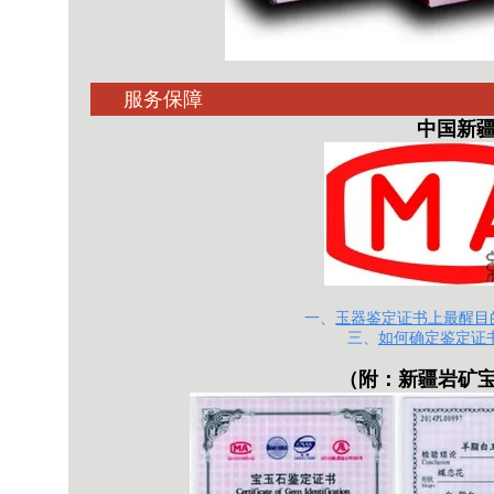
服务保障
中国新疆和
一、
玉器鉴定证书上最醒目的
三、
如何确定鉴定证
（附：
新疆岩矿