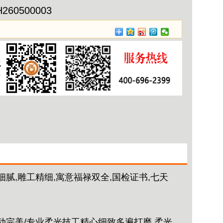
H260500003
腻,雕工精细,寓意‌福禄双全,国检证书,七天
动完美/专业柔光技工精心细致多遍打磨,柔光