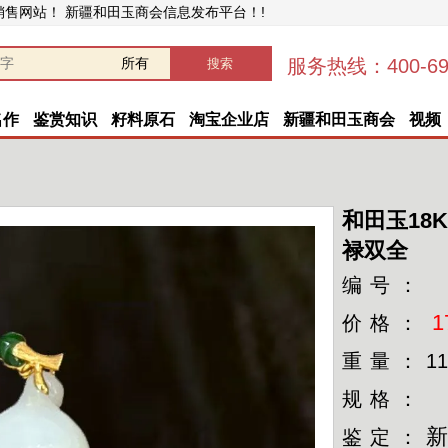
销售网站！ 新疆和田玉商会信息发布平台！!
服务热线：400-696
名作
鉴赏知识
籽料原石
淘宝企业店
新疆和田玉商会
视频
和田玉18
禄双全
编号：
1
价格：
重量：
11
规格：
鉴定：