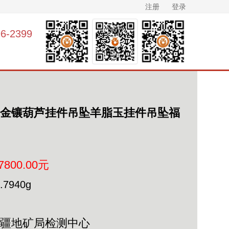
注册
登录
-2399
K金镶葫芦挂件吊坠羊脂玉挂件吊坠‌福
7800.00元
.7940g
新疆地矿局检测中心