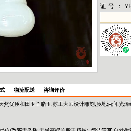
证号：
Y
式
物流配送
咨询评价
天然优质和田玉羊脂玉,苏工大师设计雕刻,质地油润,光泽细
构均匀致密无杂质,天然高端羊脂玉精品;
简洁清爽,自然生