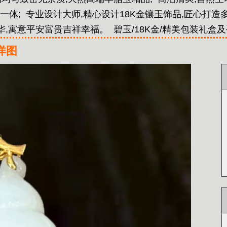
一体;
专业设计大师,精心设计18K金镶玉饰品,匠心打造
华,寓意平安富贵吉祥幸福。
碧玉/18K金/精美包装礼盒
详图