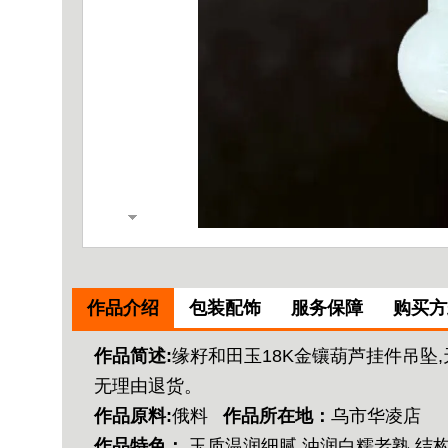
作品介绍
包装配饰
服务保障
购买方
作品简述:
缘籽和田玉18K金镶葫芦挂件吊坠,
无理由退货。
作品原料:
俄料
作品所在地：
乌市华凌店
作品特色：
玉质温润细腻,油润白糯老熟,结