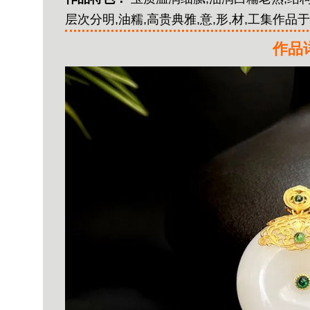
层次分明,油糯,高贵典雅,意,形,材,工集作品于
作品