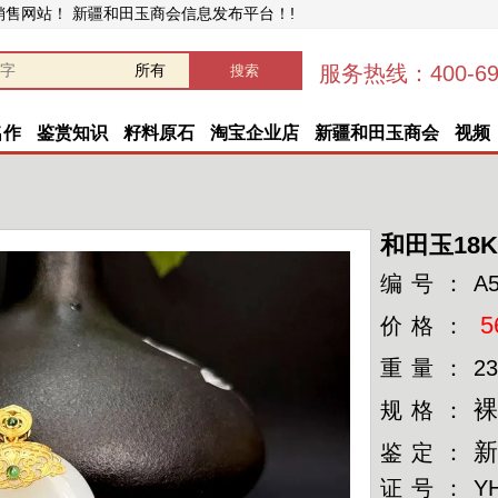
销售网站！ 新疆和田玉商会信息发布平台！!
服务热线：400-696
名作
鉴赏知识
籽料原石
淘宝企业店
新疆和田玉商会
视频
和田玉18
编号：
A
5
价格：
重量：
23
裸
规格：
鉴定：
证号：
Y