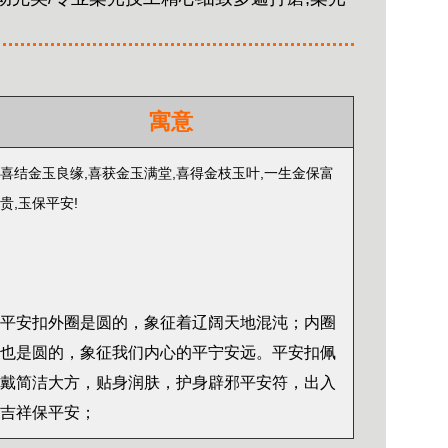
寓意
喜结金玉良缘,喜获
金玉满堂,喜得
金枝玉叶,一生金保富
贵,玉保平安!
平安扣外圈是圆的，象征着辽阔天地混沌；内圈
也是圆的，象征我们内心的平宁安远。平安扣佩
戴简洁大方，贴身润肤，护身辟邪平安符，出入
吉祥保平安；