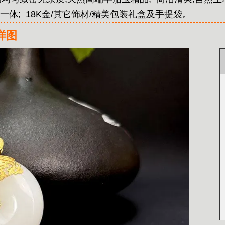
一体;
18K金/其它饰材/精美包装礼盒及手提袋。
详图