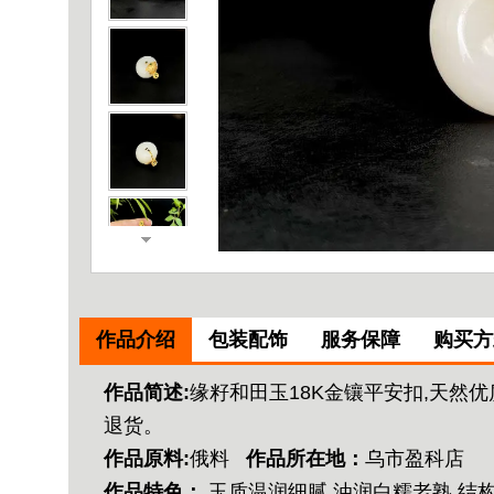
作品介绍
包装配饰
服务保障
购买方
作品简述:
缘籽和田玉18K金镶平安扣,天然优
退货。
作品原料:
俄料
作品所在地：
乌市盈科店
作品特色：
玉质温润细腻,油润白糯老熟,结