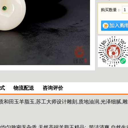
购买数量：
式
物流配送
咨询评价
质和田玉羊脂玉,苏工大师设计雕刻,质地油润,光泽细腻,雕
构均匀致密无杂质,天然高端羊脂玉精品;
简洁清爽,自然生