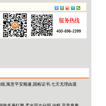
细,寓意平安顺遂,国检证书,七天无理由退
致多遍打磨,柔光层次分明,油糯,高贵典雅,