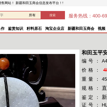
销售网站！ 新疆和田玉商会信息发布平台！!
服务热线：400-696
名作
鉴赏知识
籽料原石
淘宝企业店
新疆和田玉商会
视频
和田玉平
编号：
A
4
价格：
重量：
45
直
规格：
鉴定：
证号：
H