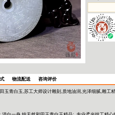
式
物流配送
咨询评价
田玉青白玉,苏工大师设计雕刻,质地油润,光泽细腻,雕工精
,清白一身,纯天然和田玉青白玉精品;
专业柔光技工精心细