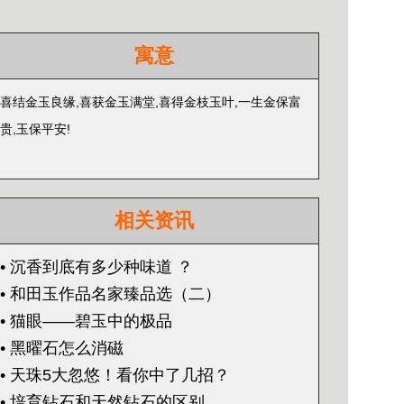
寓意
喜结金玉良缘,喜获
金玉满堂,喜得
金枝玉叶,一生金保富
贵,玉保平安!
相关资讯
• 沉香到底有多少种味道 ？
• 和田玉作品名家臻品选（二）
• 猫眼——碧玉中的极品
• 黑曜石怎么消磁
• 天珠5大忽悠！看你中了几招？
• 培育钻石和天然钻石的区别