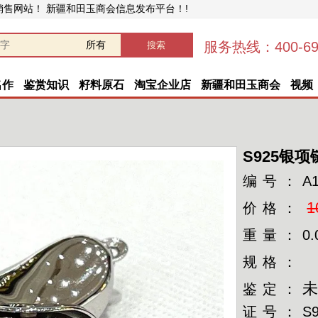
销售网站！ 新疆和田玉商会信息发布平台！!
服务热线：400-696
名作
鉴赏知识
籽料原石
淘宝企业店
新疆和田玉商会
视频
S925银
编号：
A
1
价格：
重量：
0.
规格：
鉴定：
证号：
S