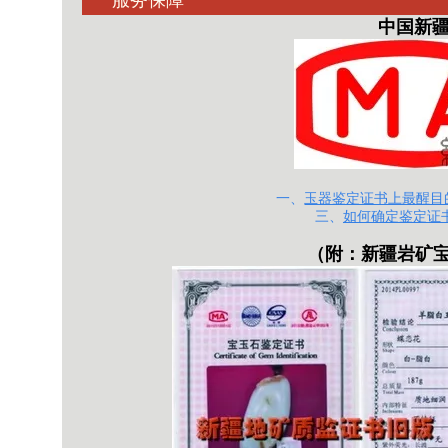
中国新疆和
一、
玉器鉴定证书上最醒目的
三、
如何确定鉴定证
（附：
新疆岩矿