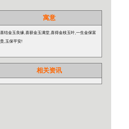
寓意
喜结金玉良缘,喜获
金玉满堂,喜得
金枝玉叶,一生金保富
贵,玉保平安!
相关资讯