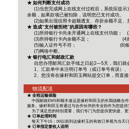
★ 如何判断支付成功
(1)当您完成网上在线支付过程后，系统应提示
余额，如果款项已被扣除，说明您已支付成功。
(2)如果出现信用卡超额透支、存折余额不足、
★ 造成“支付被拒绝”的原因有哪些？
(1)所持银行卡尚未开通网上在线支付功能；
(3)所持银行卡内余额不足；
(
(5)输入证件号不符；
(6
(7)网络中断。
★ 银行电汇和邮政汇款
自您办理邮局汇款手续之日起2—5天，我们就
1、汇款单中未注明订单号（或订单号有误）、
2、您没有在缘籽和田玉网站提交订单，而直接
物流配送
★ 全程运输保险
中国邮政EMS和顺丰速运是缘籽和田玉的长期战略合作
服务。缘籽和田玉将通过与合作伙伴的专业协作为您提供
为了满足您的特别需要，我们专门为您提供更快捷、更
★ 订单处理时间
每天下午15：00以前到达缘籽玉的有效订单视为当天
★ 订单指定签收人说明