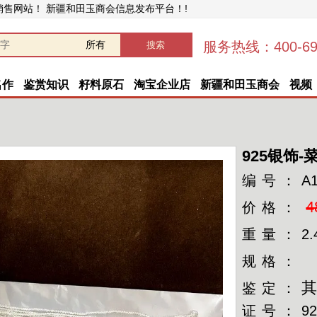
销售网站！ 新疆和田玉商会信息发布平台！!
服务热线：400-696
名作
鉴赏知识
籽料原石
淘宝企业店
新疆和田玉商会
视频
925银饰
编号：
A
4
价格：
重量：
2.
规格：
鉴定：
证号：
9