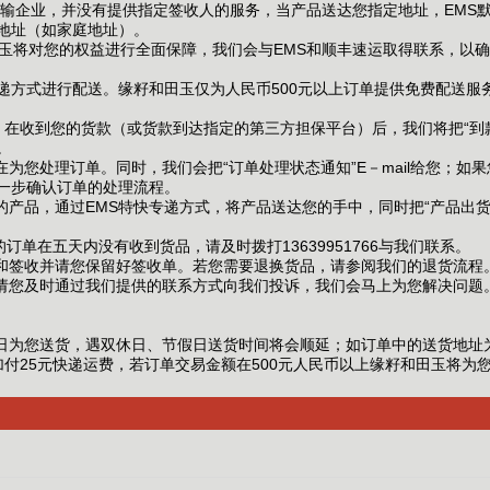
输企业，并没有提供指定签收人的服务，当产品送达您指定地址，EMS
地址（如家庭地址）。
将对您的权益进行全面保障，我们会与EMS和顺丰速运取得联系，以确
递方式进行配送。
缘籽和田玉仅为人民币500元以上订单提供免费配送服
收到您的货款（或货款到达指定的第三方担保平台）后，我们将把“到款通
。
您处理订单。同时，我们会把“订单处理状态通知”E－mail给您；如
一步确认订单的处理流程。
品，通过EMS特快专递方式，将产品送达您的手中，同时把“产品出货通
单在五天内没有收到货品，请及时拨打13639951766与我们联系。
和签收并请您保留好签收单。若您需要退换货品，请参阅我们的退货流程
请您及时通过我们提供的联系方式向我们投诉，我们会马上为您解决问题
。
日为您送货，遇双休日、节假日送货时间将会顺延；如订单中的送货地址
付25元快递运费，若订单交易金额在500元人民币以上缘籽和田玉将为