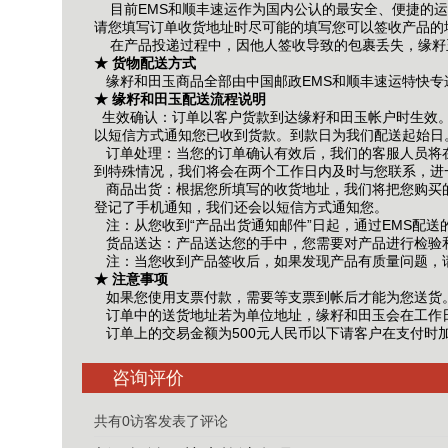
目前EMS和顺丰速运作为国内公认的最安全、便捷的运
请您填写订单收货地址时尽可能的填写您可以签收产品的
在产品投递过程中，因他人签收导致的包裹丢失，缘籽玉
★ 货物配送方式
缘籽和田玉商品全部由中国邮政EMS和顺丰速运特快专
★ 缘籽和田玉配送流程说明
生效确认：订单以客户货款到达缘籽和田玉帐户时生效。在
以短信方式通知您已收到货款。到款日为我们配送起始日
订单处理：当您的订单确认有效后，我们的客服人员将在为
到特殊情况，我们将会在两个工作日内及时与您联系，进
商品出货：根据您所填写的收货地址，我们将把您购买的产
登记了手机通知，我们还会以短信方式通知您。
注：从您收到“产品出货通知邮件”日起，通过EMS配送的订
货品送达：产品送达您的手中，您需要对产品进行检验
注：当您收到产品签收后，如果发现产品有质量问题，
★ 注意事项
如果您使用支票付款，需要等支票到帐后才能为您送货
订单中的送货地址若为单位地址，缘籽和田玉会在工作
订单上的交易金额为500元人民币以下请客户在支付时加
咨询评价
共有0访客发表了评论