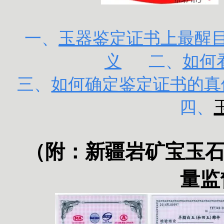
一、
玉器鉴定证书上最醒目的
义
二、
如何
三、
如何确定鉴定证书的真
四、
（附：
新疆岩矿宝玉
量监